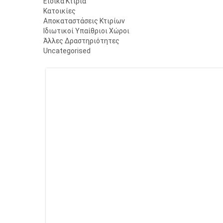
Ειδικά Κτίρια
Κατοικίες
Αποκαταστάσεις Κτιρίων
Ιδιωτικοί Υπαίθριοι Χώροι
Άλλες Δραστηριότητες
Uncategorised