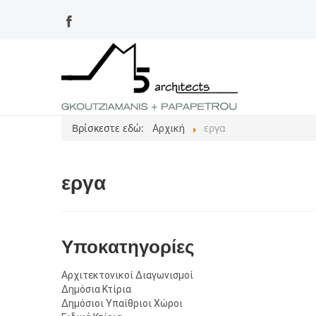
Βρίσκεστε εδώ:
εργα
Αρχική
εργα
Υποκατηγορίες
Αρχιτεκτονικοί Διαγωνισμοί
Δημόσια Κτίρια
Δημόσιοι Υπαίθριοι Χώροι