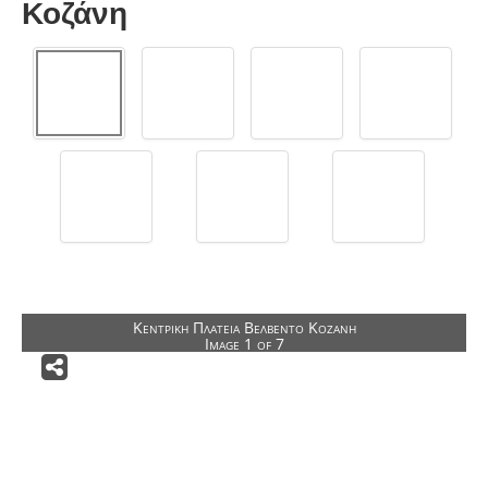
Κοζάνη
Αρχιτεκτονικοί Διαγωνισμοί
Δημόσια Κτίρια
Δημόσιοι Υπαίθριοι Χώροι
Ειδικά Κτίρια
Αποκαταστάσεις Κτιρίων
Κατοικίες
Ιδιωτικοί Υπαίθριοι Χώροι
Άλλες Δραστηριότητες
Κεντρική Πλατεία Βελβεντό Κοζάνη
ΕΠΙΚΟΙΝΩΝΙΑ
Image 1 of 7