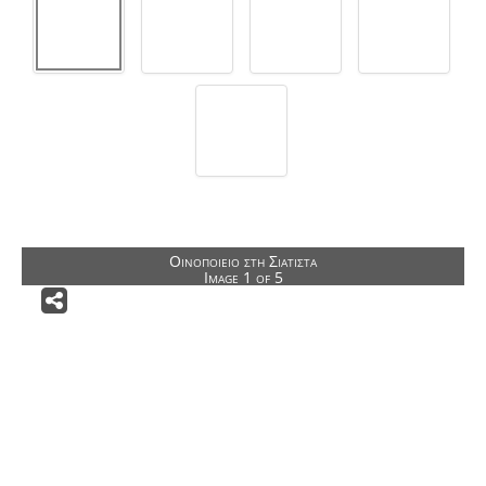
Αρχιτεκτονικοί Διαγωνισμοί
Δημόσια Κτίρια
Δημόσιοι Υπαίθριοι Χώροι
Ειδικά Κτίρια
Αποκαταστάσεις Κτιρίων
Κατοικίες
Ιδιωτικοί Υπαίθριοι Χώροι
Οινοποιείο στη Σιάτιστα
Image 1 of 5
Άλλες Δραστηριότητες
ΕΠΙΚΟΙΝΩΝΙΑ