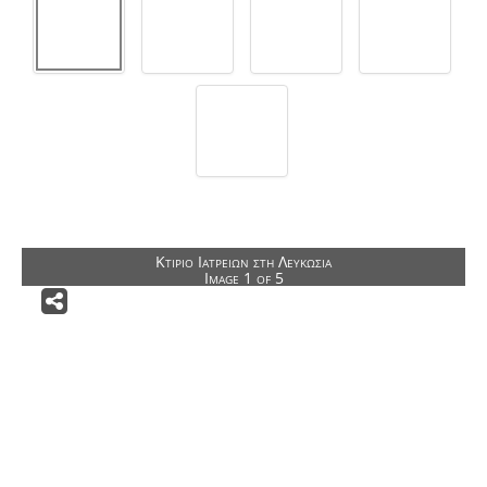
Αρχιτεκτονικοί Διαγωνισμοί
Δημόσια Κτίρια
Δημόσιοι Υπαίθριοι Χώροι
Ειδικά Κτίρια
Αποκαταστάσεις Κτιρίων
Κατοικίες
Ιδιωτικοί Υπαίθριοι Χώροι
Κτίριο Ιατρείων στη Λευκωσία
Image 1 of 5
Άλλες Δραστηριότητες
ΕΠΙΚΟΙΝΩΝΙΑ