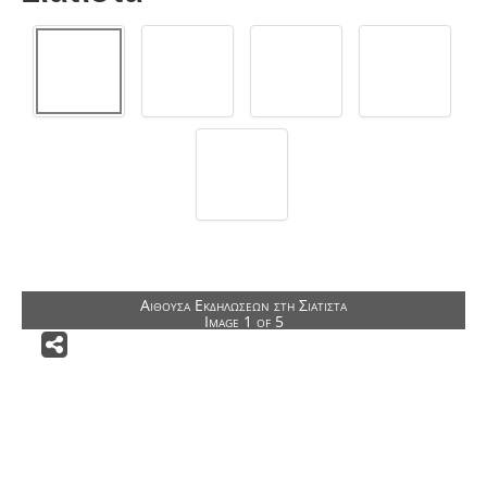
Αρχιτεκτονικοί Διαγωνισμοί
Δημόσια Κτίρια
Δημόσιοι Υπαίθριοι Χώροι
Ειδικά Κτίρια
Αποκαταστάσεις Κτιρίων
Κατοικίες
Ιδιωτικοί Υπαίθριοι Χώροι
Άλλες Δραστηριότητες
Αίθουσα Εκδηλώσεων στη Σιάτιστα
Image 1 of 5
ΕΠΙΚΟΙΝΩΝΙΑ