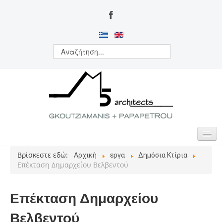
Βρίσκεστε εδώ:
Αρχική
εργα
Δημόσια Κτίρια
ΑΡΧΙΚΗ
Επέκταση Δημαρχείου Βελβεντού
ΠΟΙΟΙ ΕΙΜΑΣΤΕ
Επέκταση Δημαρχείου
ΔΡΑΣΤΗΡΙΟΤΗΤΕΣ
Βελβεντού
ΕΡΓΑ