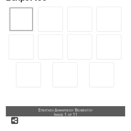
Αρχιτεκτονικοί Διαγωνισμοί
Δημόσια Κτίρια
Δημόσιοι Υπαίθριοι Χώροι
Ειδικά Κτίρια
Αποκαταστάσεις Κτιρίων
Κατοικίες
Ιδιωτικοί Υπαίθριοι Χώροι
Άλλες Δραστηριότητες
ΕΠΙΚΟΙΝΩΝΙΑ
Επέκταση Δημαρχείου Βελβεντού
Image 1 of 11